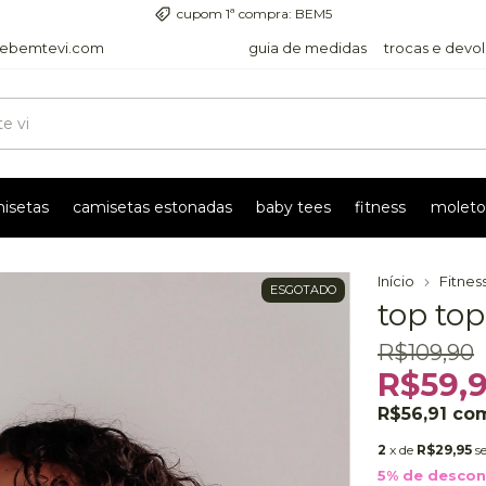
entrega com rastreio pra todo o país
ebemtevi.com
guia de medidas
trocas e devo
isetas
camisetas estonadas
baby tees
fitness
moleto
Início
Fitnes
ESGOTADO
top to
R$109,90
R$59,
R$56,91
co
2
x de
R$29,95
s
5% de desco