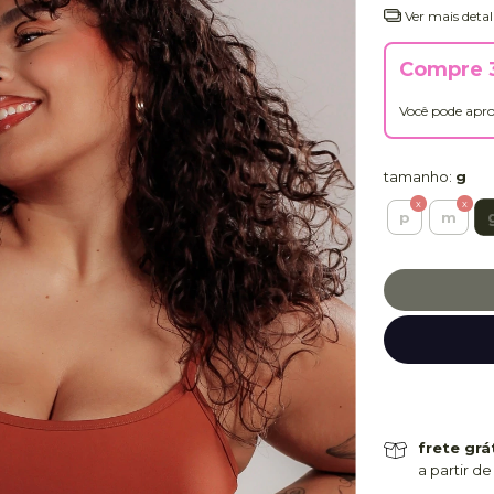
Ver mais detal
Compre 3
Você pode apro
tamanho:
g
p
m
frete grá
a partir de