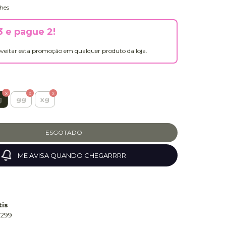
hes
 e pague 2!
veitar esta promoção em qualquer produto da loja.
g
gg
xg
ME AVISA QUANDO CHEGARRRR
tis
 299