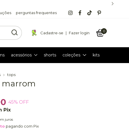
luções
perguntas frequentes
0
Cadastre-se
|
Fazer login
ns
acessórios
shorts
coleções
kits
s
tops
p marrom
90
45
% OFF
m
Pix
em juros
nto
pagando com Pix