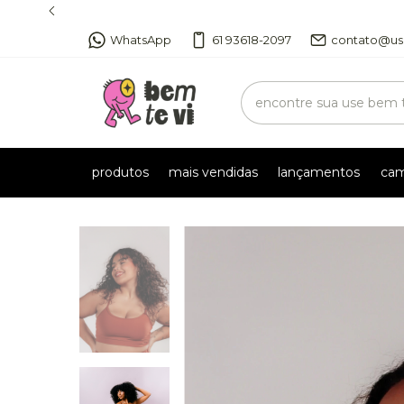
WhatsApp
61 93618-2097
contato@us
produtos
mais vendidas
lançamentos
cam