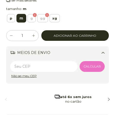
Ver mais detalhes
tamanho:
m
m
p
g
gg
xg
MEIOS DE ENVIO
Alterar CEP
CALCULAR
Não sei meu CEP
frete grátis
a partir de 299