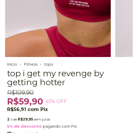
Início
Fitness
tops
top i get my revenge by
getting hotter
R$109,90
R$59,90
45
% OFF
R$56,91
com
Pix
2
x de
R$29,95
sem juros
5% de desconto
pagando com Pix