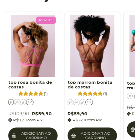
45
%
OFF
top rosa bonita de
top marrom bonita
top l
costas
de costas
train
(1)
(1)
p
m
p
m
g
+ 2
p
m
g
+ 2
R$10
R$109,90
R$59,90
R$59,90
R$5
R$56,91
com
Pix
R$56,91
com
Pix
ADICIONAR AO
ADICIONAR AO
CARRINHO
CARRINHO