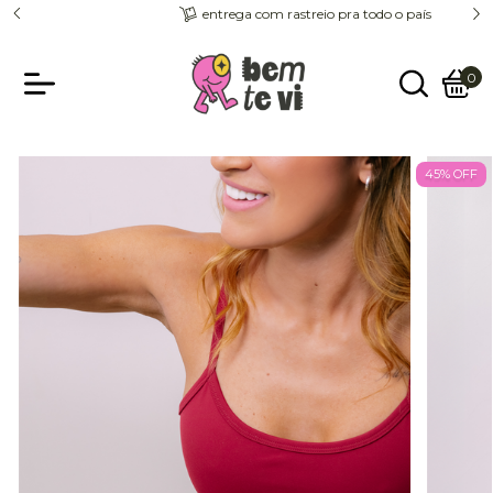
entrega com rastreio pra todo o país
0
45
%
OFF