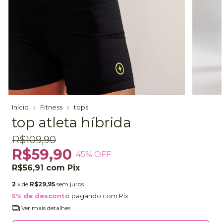
Início
Fitness
tops
top atleta híbrida
R$109,90
R$59,90
45
% OFF
R$56,91
com
Pix
2
x de
R$29,95
sem juros
5% de desconto
pagando com Pix
Ver mais detalhes