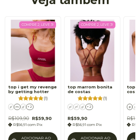
COMPRE 2, LEVE 3!
COMPRE 2, LEVE 3!
top i get my revenge
top marrom bonita
top r
by getting hotter
de costas
cost
(1)
(1)
p
m
g
+ 2
p
m
g
+ 2
p
m
R$109,90
R$59,90
R$59,90
R$10
R$56,91
com
Pix
R$56,91
com
Pix
R$5
ADICIONAR AO
ADICIONAR AO