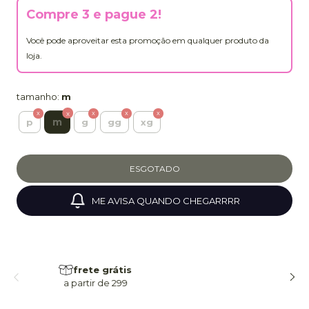
Compre 3 e pague 2!
Você pode aproveitar esta promoção em qualquer produto da
loja.
tamanho:
m
m
p
g
gg
xg
ME AVISA QUANDO CHEGARRRR
frete grátis
a partir de 299