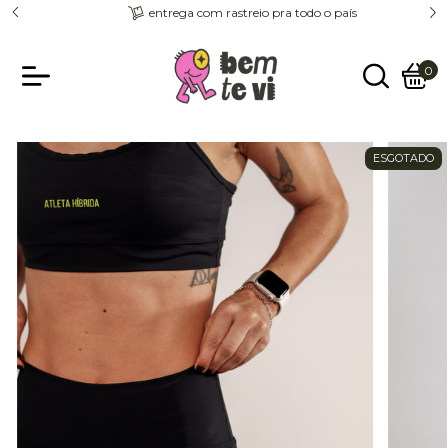
entrega com rastreio pra todo o país
0
ESGOTADO