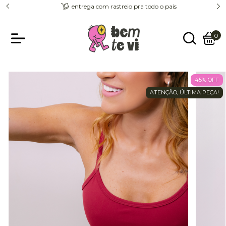
entrega com rastreio pra todo o país
0
45
%
OFF
ATENÇÃO, ÚLTIMA PEÇA!