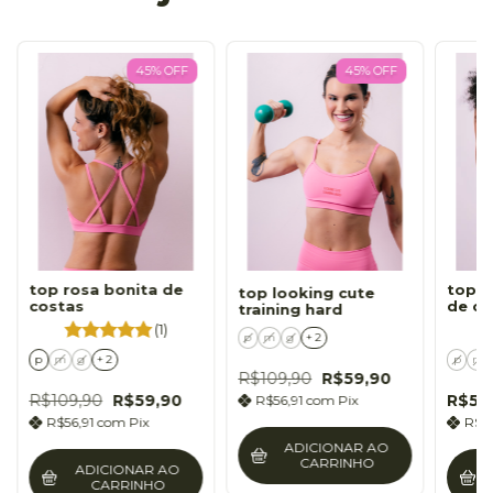
45
%
OFF
45
%
OFF
top rosa bonita de
top 
top looking cute
costas
de co
training hard
(1)
p
m
g
+ 2
p
m
g
+ 2
p
m
R$109,90
R$59,90
R$109,90
R$59,90
R$59
R$56,91
com
Pix
R$56,91
com
Pix
R$5
ADICIONAR AO
CARRINHO
ADICIONAR AO
CARRINHO