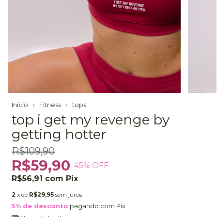
Início
Fitness
tops
top i get my revenge by
getting hotter
R$109,90
R$59,90
45
% OFF
R$56,91
com
Pix
2
x de
R$29,95
sem juros
5% de desconto
pagando com Pix