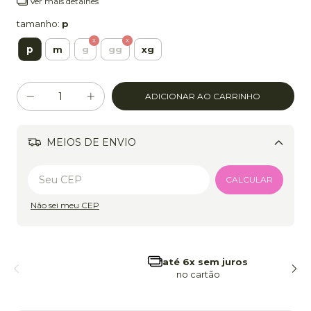
Ver mais detalhes
tamanho:
p
p
m
g
gg
xg
MEIOS DE ENVIO
Alterar CEP
CALCULAR
Não sei meu CEP
frete grátis
a partir de 299