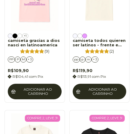
+1
camiseta gracias a dios
camiseta todos quieren
nasci en latinoamerica
ser latinos - frente e
costas
(9)
(2)
PP
P
M
+ 3
pp
p
m
+ 3
R$109,90
R$119,90
R$104,41
com
Pix
R$113,91
com
Pix
ADICIONAR AO
ADICIONAR AO
CARRINHO
CARRINHO
COMPRE 2, LEVE 3!
COMPRE 2, LEVE 3!