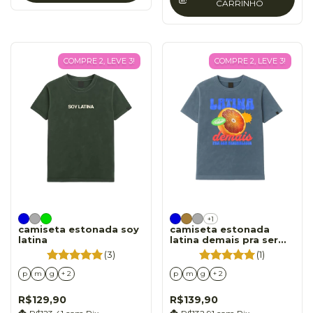
CARRINHO
COMPRE 2, LEVE 3!
COMPRE 2, LEVE 3!
+1
camiseta estonada soy
camiseta estonada
latina
latina demais pra ser
minimalista
(3)
(1)
p
m
g
+ 2
p
m
g
+ 2
R$129,90
R$139,90