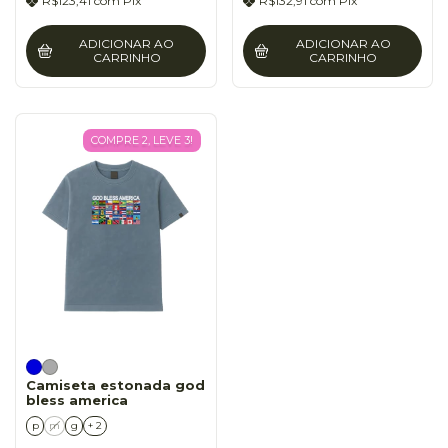
R$123,41
com
Pix
R$132,91
com
Pix
ADICIONAR AO
ADICIONAR AO
CARRINHO
CARRINHO
COMPRE 2, LEVE 3!
Camiseta estonada god
bless america
p
m
g
+ 2