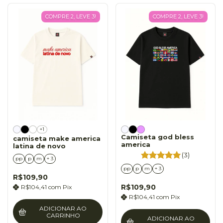
COMPRE 2, LEVE 3!
COMPRE 2, LEVE 3!
+1
Camiseta god bless
camiseta make america
america
latina de novo
(3)
pp
p
m
+ 3
pp
p
m
+ 3
R$109,90
R$109,90
R$104,41
com
Pix
R$104,41
com
Pix
ADICIONAR AO
CARRINHO
ADICIONAR AO