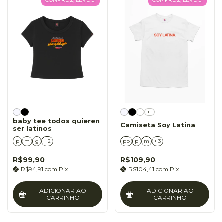
COMPRE 2, LEVE 3!
COMPRE 2, LEVE 3!
+1
baby tee todos quieren
Camiseta Soy Latina
ser latinos
p
m
g
+ 2
pp
p
m
+ 3
R$99,90
R$109,90
R$94,91
com
Pix
R$104,41
com
Pix
ADICIONAR AO
ADICIONAR AO
CARRINHO
CARRINHO