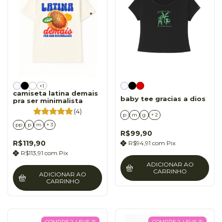
+1
camiseta latina demais
baby tee gracias a dios
pra ser minimalista
(4)
p
m
g
+ 2
pp
p
m
+ 3
R$99,90
R$119,90
R$94,91
com
Pix
R$113,91
com
Pix
ADICIONAR AO
CARRINHO
ADICIONAR AO
CARRINHO