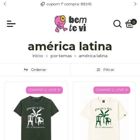
entrega com rastreio pra todo o país
0
américa latina
Início
por temas
américa latina
Ordenar
Filtrar
COMPRE 2, LEVE 3!
COMPRE 2, LEVE 3!