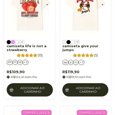
+1
+1
camiseta life is not a
camiseta give your
strawberry
jumps
(15)
(5)
PP
P
M
+ 3
pp
p
m
+ 3
R$109,90
R$119,90
R$104,41
com
Pix
R$113,91
com
Pix
ADICIONAR AO
ADICIONAR AO
CARRINHO
CARRINHO
COMPRE 2, LEVE 3!
COMPRE 2, LEVE 3!