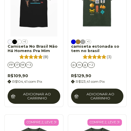
+1
+1
Camiseta No Brasil Não
camiseta estonada so
Há Homens Pra Mim
tem no brasil
(8)
(3)
PP
P
M
+ 3
p
m
g
+ 2
R$109,90
R$129,90
R$104,41
com
Pix
R$123,41
com
Pix
ADICIONAR AO
ADICIONAR AO
CARRINHO
CARRINHO
COMPRE 2, LEVE 3!
COMPRE 2, LEVE 3!