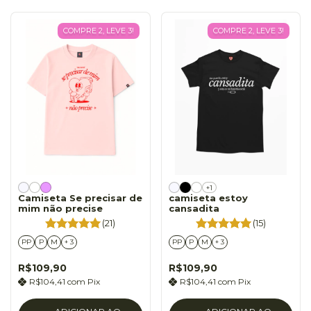
COMPRE 2, LEVE 3!
COMPRE 2, LEVE 3!
+1
Camiseta Se precisar de
camiseta estoy
mim não precise
cansadita
(21)
(15)
PP
P
M
+ 3
PP
P
M
+ 3
R$109,90
R$109,90
R$104,41
com
Pix
R$104,41
com
Pix