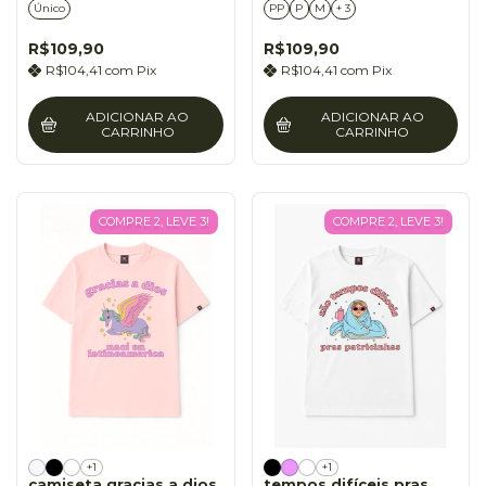
Único
PP
P
M
+ 3
R$109,90
R$109,90
R$104,41
com
Pix
R$104,41
com
Pix
ADICIONAR AO
ADICIONAR AO
CARRINHO
CARRINHO
COMPRE 2, LEVE 3!
COMPRE 2, LEVE 3!
+1
+1
camiseta gracias a dios
tempos difíceis pras