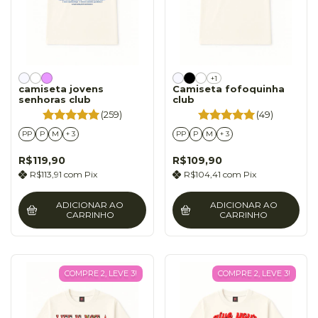
+1
camiseta jovens
Camiseta fofoquinha
senhoras club
club
(259)
(49)
PP
P
M
+ 3
PP
P
M
+ 3
R$119,90
R$109,90
R$113,91
com
Pix
R$104,41
com
Pix
ADICIONAR AO
ADICIONAR AO
CARRINHO
CARRINHO
COMPRE 2, LEVE 3!
COMPRE 2, LEVE 3!