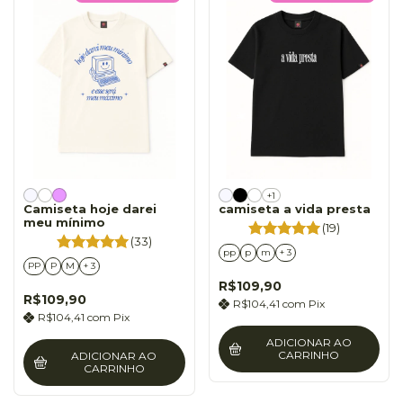
+1
Camiseta hoje darei
camiseta a vida presta
meu mínimo
(19)
(33)
pp
p
m
+ 3
PP
P
M
+ 3
R$109,90
R$109,90
R$104,41
com
Pix
R$104,41
com
Pix
ADICIONAR AO
CARRINHO
ADICIONAR AO
CARRINHO