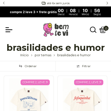
até 6x sem juros
00
:
08
:
10
:
55
compre 2 leve 3 + frete grátis
Dia(s)
Hora(s)
Min(s)
Seg(s)
0
brasilidades e humor
Início
por temas
brasilidades e humor
Ordenar
Filtrar
COMPRE 2, LEVE 3!
COMPRE 2, LEVE 3!