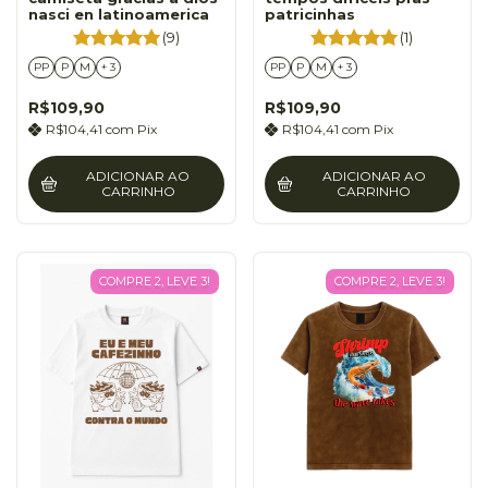
nasci en latinoamerica
patricinhas
(9)
(1)
PP
P
M
+ 3
PP
P
M
+ 3
R$109,90
R$109,90
R$104,41
com
Pix
R$104,41
com
Pix
ADICIONAR AO
ADICIONAR AO
CARRINHO
CARRINHO
COMPRE 2, LEVE 3!
COMPRE 2, LEVE 3!