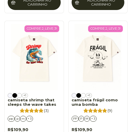
ADICIONAR AO
ADICIONAR AO
CARRINHO
CARRINHO
COMPRE 2, LEVE 3!
COMPRE 2, LEVE 3!
+1
+1
camiseta shrimp that
camiseta frágil como
sleeps the wave takes
uma bomba
(3)
(9)
pp
p
m
+ 3
PP
P
M
+ 3
R$109,90
R$109,90