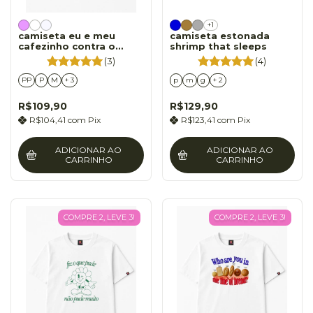
+1
camiseta eu e meu
camiseta estonada
cafezinho contra o
shrimp that sleeps
mundo
(3)
(4)
PP
P
M
+ 3
p
m
g
+ 2
R$109,90
R$129,90
R$104,41
com
Pix
R$123,41
com
Pix
ADICIONAR AO
ADICIONAR AO
CARRINHO
CARRINHO
COMPRE 2, LEVE 3!
COMPRE 2, LEVE 3!