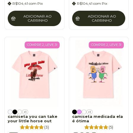
R$104,41
com
Pix
R$104,41
com
Pix
ADICIONAR AO
ADICIONAR AO
CARRINHO
CARRINHO
COMPRE 2, LEVE 3!
COMPRE 2, LEVE 3!
+1
+1
camiseta you can take
camiseta medicada ela
your little horse out
é ótima
(3)
(5)