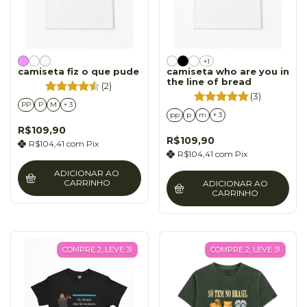
+1
camiseta fiz o que pude
camiseta who are you in
the line of bread
(2)
(3)
PP
P
M
+ 3
pp
p
m
+ 3
R$109,90
R$109,90
R$104,41
com
Pix
R$104,41
com
Pix
ADICIONAR AO
CARRINHO
ADICIONAR AO
CARRINHO
COMPRE 2, LEVE 3!
COMPRE 2, LEVE 3!