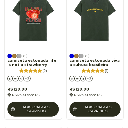
+1
+1
camiseta estonada life
camiseta estonada viva
is not a strawberry
a cultura brasileira
(2)
(1)
p
m
g
+ 2
p
m
g
+ 2
R$129,90
R$129,90
R$123,41
com
Pix
R$123,41
com
Pix
ADICIONAR AO
ADICIONAR AO
CARRINHO
CARRINHO