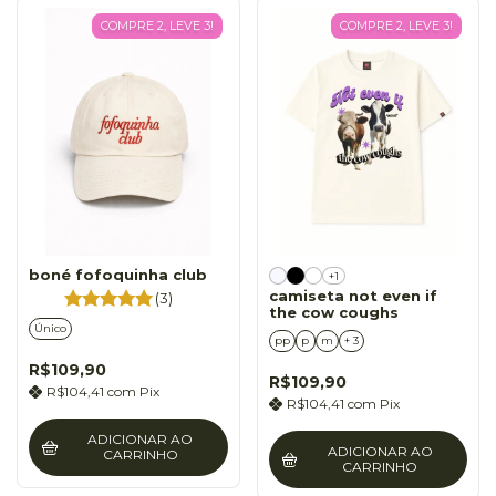
COMPRE 2, LEVE 3!
COMPRE 2, LEVE 3!
boné fofoquinha club
+1
camiseta not even if
(3)
the cow coughs
Único
pp
p
m
+ 3
R$109,90
R$109,90
R$104,41
com
Pix
R$104,41
com
Pix
ADICIONAR AO
ADICIONAR AO
CARRINHO
CARRINHO