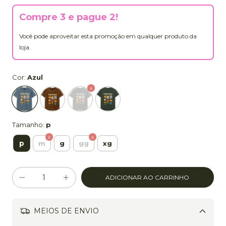
Compre 3 e pague 2!
Você pode aproveitar esta promoção em qualquer produto da
loja.
Cor:
Azul
Tamanho:
p
p
m
g
gg
xg
MEIOS DE ENVIO