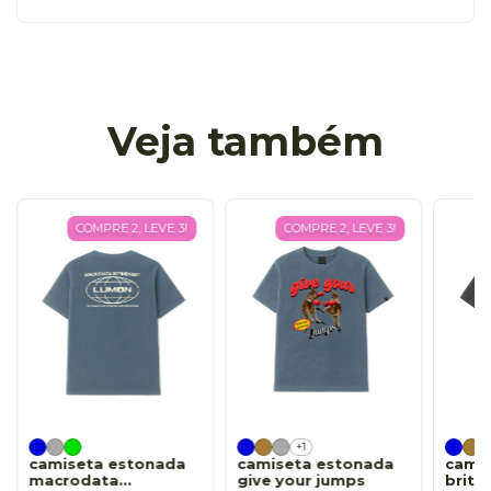
Veja também
COMPRE 2, LEVE 3!
COMPRE 2, LEVE 3!
+1
camiseta estonada
camiseta estonada
cami
macrodata
give your jumps
britn