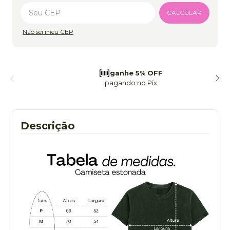
Alterar CEP
CALCULAR
Não sei meu CEP
frete grátis
a partir de 299
Descrição