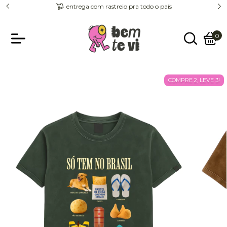
entrega com rastreio pra todo o país
0
COMPRE 2, LEVE 3!