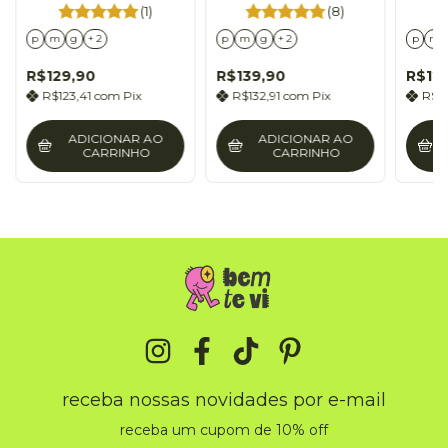
refinement
2007
(1)
(8)
p
m
g
+ 2
p
m
g
+ 2
p
m
R$129,90
R$139,90
R$12
R$123,41
com
Pix
R$132,91
com
Pix
R$1
ADICIONAR AO
ADICIONAR AO
CARRINHO
CARRINHO
receba nossas novidades por e-mail
receba um cupom de 10% off