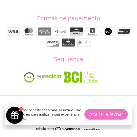
Formas de pagamento
Segurança
camiseta estonada so tem no brasil
- Use Bem te vi
2
Ao navegar por este site
você aceita o uso
©2026. Use Bem Te Vi Vestuário e Acessórios LTDA - 27288618000155.
Aceitar e fechar
de cookies
para agilizar a sua experiência
Todos os direitos reservados.
de compra.