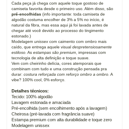
Cada peça já chega com aquele toque gostoso de
camiseta favorita desde o primeiro uso. Além disso, são
pré-encolhidas
(info importante: toda camiseta de
algodão costuma encolher de 3% a 5% no início, é
natural da fibra, mas essa aqui já foi lavada antes de
chegar até você devido ao processo do tingimento
estonado.)
Modelagem
unissex
com caimento com ombro mais
caído, que entrega aquele visual
despretensiosamente
estiloso
. As
estampas são premium
, impressas com
tecnologia de alta definição e toque suave.
Vem com cheirinho delícia, cores atemporais que
combinam com tudo e uma construção pensada pra
durar:
costura reforçada com reforço ombro a ombro
. A
vibe? 100% cool, 0% esforço.
Detalhes técnicos:
Tecido: 100% algodão
Lavagem estonada e amaciada
Pré-encolhida (sem encolhimento após a lavagem)
Cheirosa (pré-lavada com fragrância suave)
Estampa premium com alta durabilidade e toque zero
Modelagem unissex