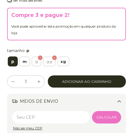
Ver mais detalhes
Compre 3 e pague 2!
Você pode aproveitar esta promoção em qualquer produto da
loja.
tamanho:
p
p
m
g
gg
xg
MEIOS DE ENVIO
Alterar CEP
CALCULAR
Não sei meu CEP