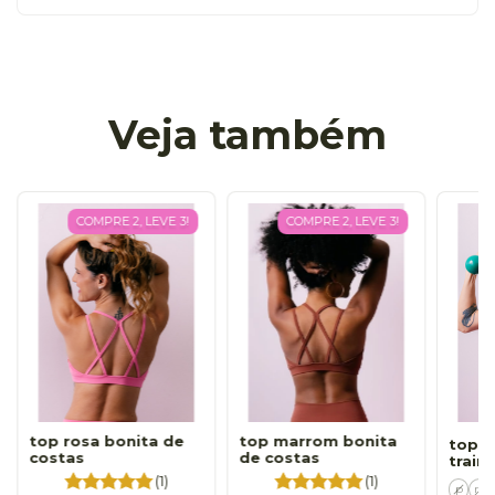
Veja também
COMPRE 2, LEVE 3!
COMPRE 2, LEVE 3!
top rosa bonita de
top marrom bonita
top l
costas
de costas
train
(1)
(1)
p
m