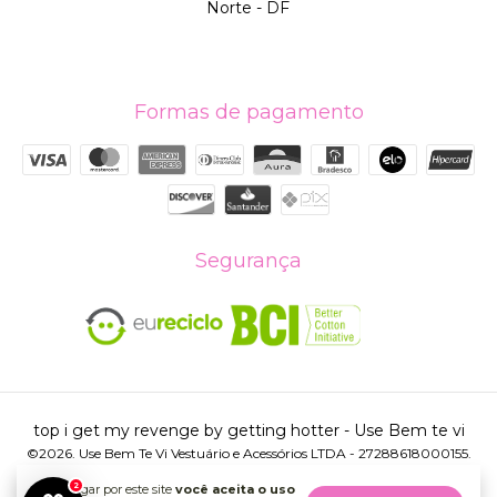
Norte - DF
Formas de pagamento
Segurança
top i get my revenge by getting hotter
- Use Bem te vi
©2026. Use Bem Te Vi Vestuário e Acessórios LTDA - 27288618000155.
Todos os direitos reservados.
2
Ao navegar por este site
você aceita o uso