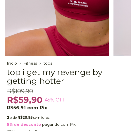
Início
Fitness
tops
top i get my revenge by
getting hotter
R$109,90
R$59,90
45
% OFF
R$56,91
com
Pix
2
x de
R$29,95
sem juros
5% de desconto
pagando com Pix