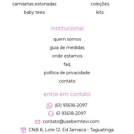
camisetas estonadas
coleções
baby tees
kits
institucional
quem somos
guia de medidas
onde estamos
faq
política de privacidade
contato
entre em contato
(61) 93618-2097
61 93618-2097
contato@usebemtevi.com
CNB 8, Lote 12. Ed Jamaica - Taguatinga