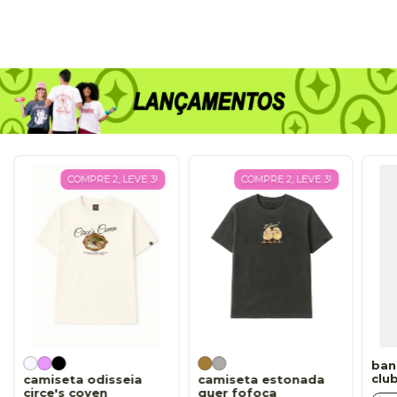
COMPRE 2, LEVE 3!
COMPRE 2, LEVE 3!
ban
clu
camiseta odisseia
camiseta estonada
circe's coven
quer fofoca