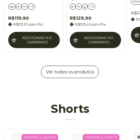
Únic
pp
p
m
+ 3
p
m
g
+ 2
R$1
R$119,90
R$129,90
R
R$113,91
com
Pix
R$123,41
com
Pix
ADICIONAR AO
ADICIONAR AO
CARRINHO
CARRINHO
Ver todos os produtos
Shorts
COMPRE 2, LEVE 3!
COMPRE 2, LEVE 3!