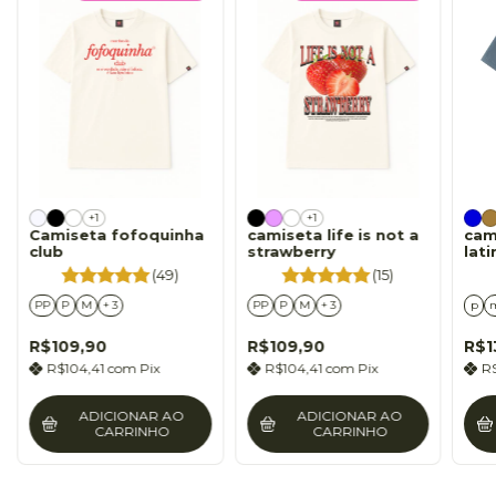
+1
+1
Camiseta fofoquinha
camiseta life is not a
cam
club
strawberry
lat
min
(49)
(15)
PP
P
M
+ 3
PP
P
M
+ 3
p
R$109,90
R$109,90
R$1
R$104,41
com
Pix
R$104,41
com
Pix
R
ADICIONAR AO
ADICIONAR AO
CARRINHO
CARRINHO