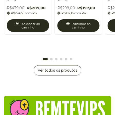
R$439,00
R$289,00
R$299,00
R$197,00
R$2
R$274,55
com
Pix
R$187,15
com
Pix
R
adicionar ao
adicionar ao
carrinho
carrinho
Ver todos os produtos