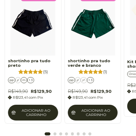
shortinho pra tudo
shortinho pra tudo
Kit
preto
verde e branco
sho
(5)
(1)
Únic
pp
p
m
+ 3
pp
p
m
+ 3
R$2
R$149,90
R$129,90
R$149,90
R$129,90
R
R$123,41
com
Pix
R$123,41
com
Pix
ADICIONAR AO
ADICIONAR AO
CARRINHO
CARRINHO