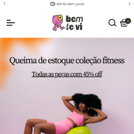
até 6x sem juros
ganhe 15% de giftback pra u
0