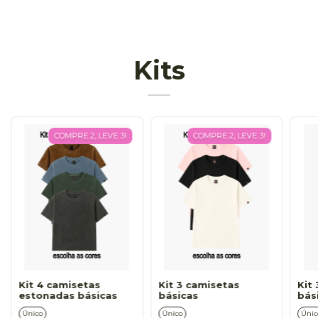
Kits
COMPRE 2, LEVE 3!
COMPRE 2, LEVE 3!
Kit 4 camisetas
Kit 3 camisetas
Kit
estonadas básicas
básicas
bás
Único
Único
Únic