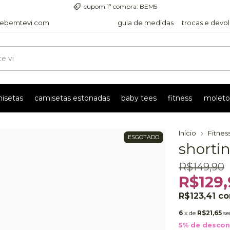
entrega com rastreio pra todo o país
ebemtevi.com
guia de medidas
trocas e devo
isetas
camisetas estonadas
baby tees
fitness
moleto
Início
Fitnes
ESGOTADO
shorti
R$149,90
R$129,
R$123,41
c
6
x de
R$21,65
se
5% de desco