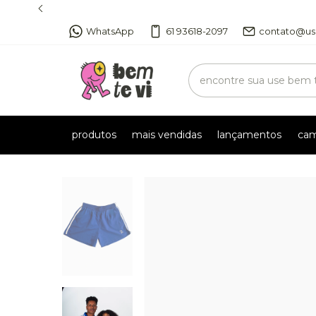
WhatsApp
61 93618-2097
contato@us
produtos
mais vendidas
lançamentos
cam