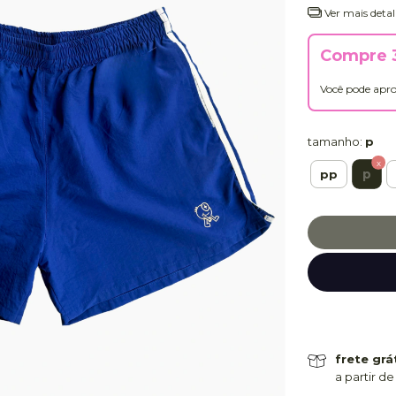
Ver mais detal
Compre 3
Você pode apro
tamanho:
p
p
pp
frete grá
a partir de