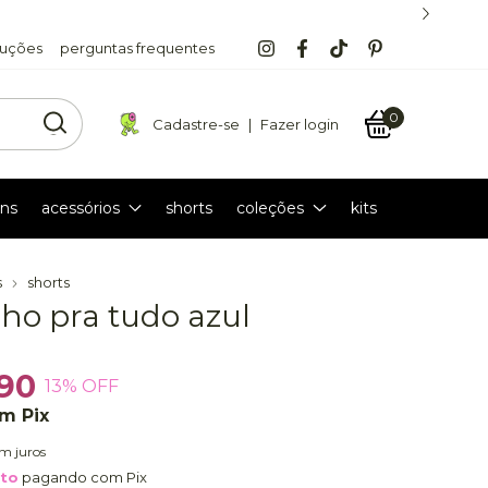
luções
perguntas frequentes
0
Cadastre-se
|
Fazer login
ns
acessórios
shorts
coleções
kits
s
shorts
nho pra tudo azul
90
13
% OFF
om
Pix
m juros
nto
pagando com Pix