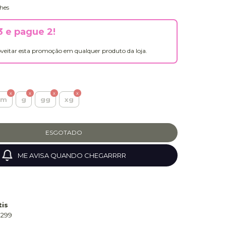
hes
 e pague 2!
veitar esta promoção em qualquer produto da loja.
m
g
gg
xg
ME AVISA QUANDO CHEGARRRR
tis
 299