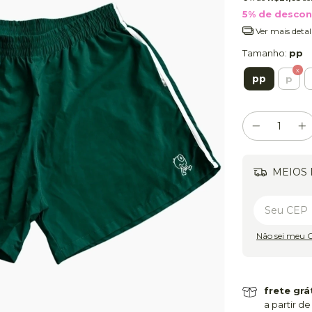
5% de desco
Ver mais detal
Tamanho:
pp
pp
p
MEIOS 
Não sei meu 
frete grá
a partir de