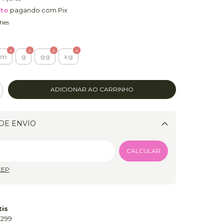
nto
pagando com Pix
hes
m
g
gg
xg
DE ENVIO
Alterar CEP
CALCULAR
CEP
tis
 299