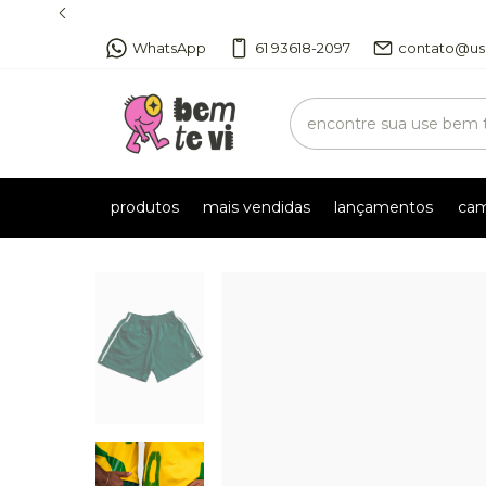
WhatsApp
61 93618-2097
contato@us
produtos
mais vendidas
lançamentos
cam