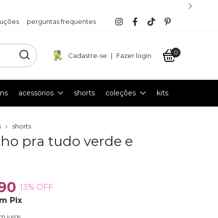
luções
perguntas frequentes
0
Cadastre-se
|
Fazer login
ns
acessórios
shorts
coleções
kits
s
shorts
nho pra tudo verde e
90
13
% OFF
om
Pix
m juros