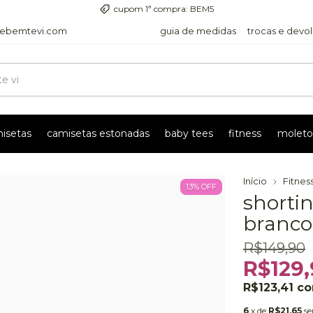
entrega com rastreio pra todo o país
ebemtevi.com
guia de medidas
trocas e devo
isetas
camisetas estonadas
baby tees
fitness
moleto
Início
Fitnes
13
%
OFF
shorti
branco
R$149,90
R$129,
R$123,41
c
6
x de
R$21,65
se