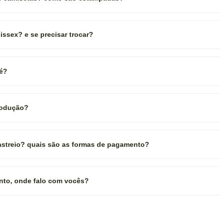
ssex? e se precisar trocar?
 é?
rodução?
rastreio? quais são as formas de pagamento?
nto, onde falo com vocês?