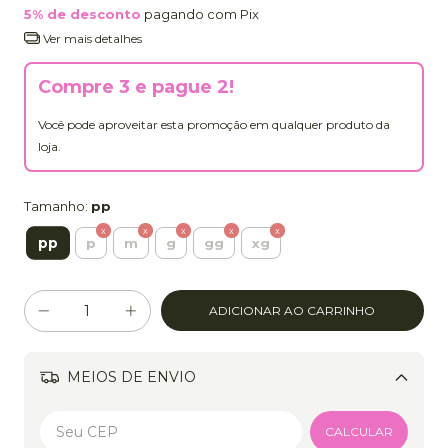
5% de desconto
pagando com Pix
Ver mais detalhes
Compre 3 e pague 2!
Você pode aproveitar esta promoção em qualquer produto da
loja.
Tamanho:
pp
pp
p
m
g
gg
xg
MEIOS DE ENVIO
Alterar CEP
CALCULAR