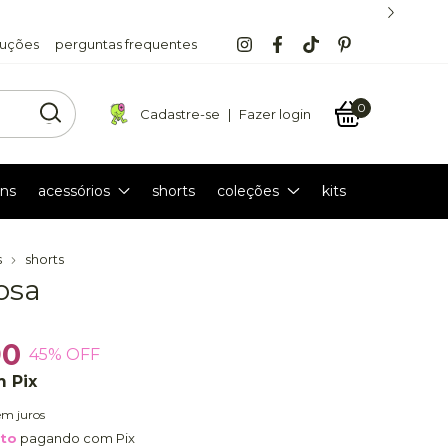
luções
perguntas frequentes
0
Cadastre-se
|
Fazer login
ns
acessórios
shorts
coleções
kits
s
shorts
osa
90
45
% OFF
m
Pix
em juros
nto
pagando com Pix