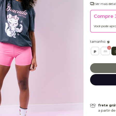
Ver mais detal
Compre 3
Você pode apro
tamanho:
g
p
m
frete grá
a partir de