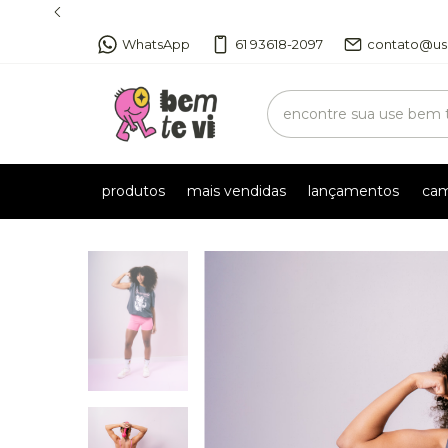
WhatsApp
61 93618-2097
contato@us
produtos
mais vendidas
lançamentos
cam