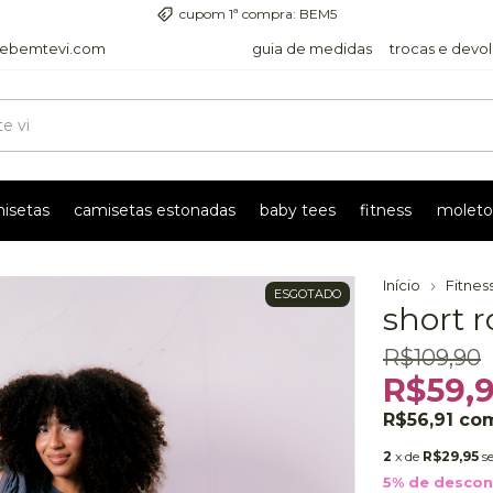
entrega com rastreio pra todo o país
ebemtevi.com
guia de medidas
trocas e devo
isetas
camisetas estonadas
baby tees
fitness
moleto
Início
Fitnes
ESGOTADO
short r
R$109,90
R$59,
R$56,91
co
2
x de
R$29,95
s
5% de desco