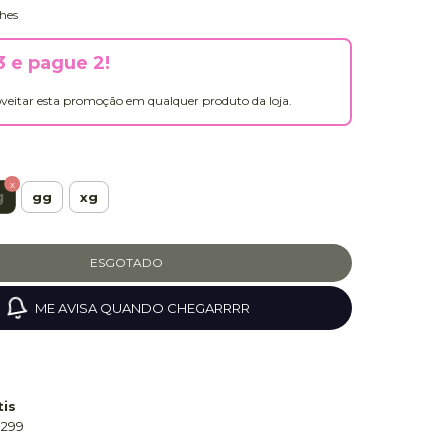
hes
 e pague 2!
veitar esta promoção em qualquer produto da loja.
g
gg
xg
ME AVISA QUANDO CHEGARRRR
tis
 299