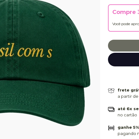
Compre 3
Você pode apro
frete grá
a partir de
até 6x se
no cartão
ganhe 5%
pagando n