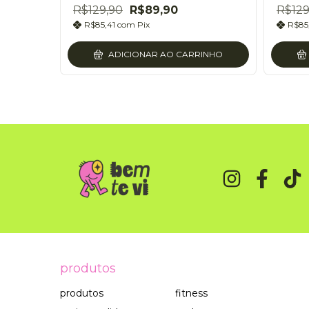
R$129,90
R$89,90
R$129
R$85,41
com
Pix
R$85
INHO
ADICIONAR AO CARRINHO
produtos
produtos
fitness