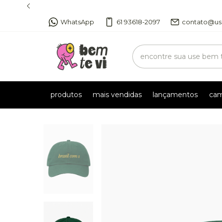
WhatsApp
61 93618-2097
contato@us
produtos
mais vendidas
lançamentos
cam