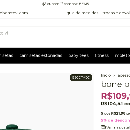
entrega com rastreio pra todo o país
ebemtevi.com
guia de medidas
trocas e devo
isetas
camisetas estonadas
baby tees
fitness
moleto
Início
acessó
ESGOTADO
bone b
R$109
R$104,41
c
5
x de
R$21,98
s
5% de desco
Ver mais detal