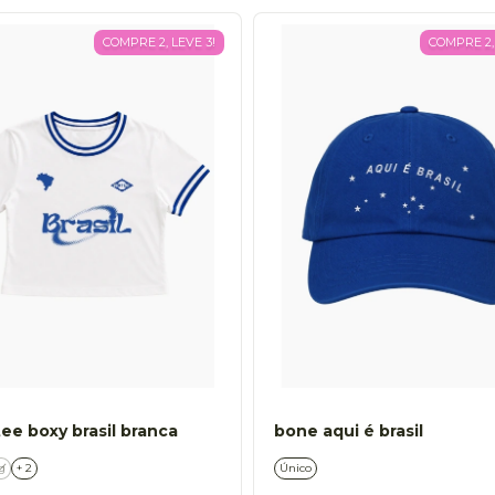
COMPRE 2, LEVE 3!
COMPRE 2, 
ee boxy brasil branca
bone aqui é brasil
g
+ 2
Único