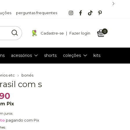
luções
perguntas frequentes
0
Cadastre-se
|
Fazer login
ns
acessórios
shorts
coleções
kits
rios etc
bonés
rasil com s
,90
om
Pix
em juros
nto
pagando com Pix
hes