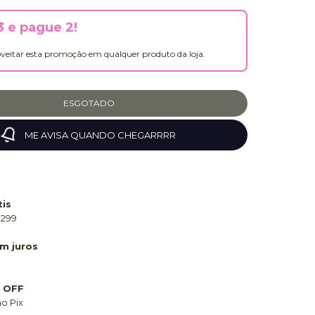
 e pague 2!
veitar esta promoção em qualquer produto da loja.
ME AVISA QUANDO CHEGARRRR
tis
 299
m juros
 OFF
o Pix