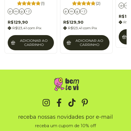
line of bread
(1)
(2)
p
m
p
m
g
+ 2
p
m
g
+ 2
R$12
R$129,90
R$129,90
R$1
R$123,41
com
Pix
R$123,41
com
Pix
ADICIONAR AO
ADICIONAR AO
CARRINHO
CARRINHO
receba nossas novidades por e-mail
receba um cupom de 10% off