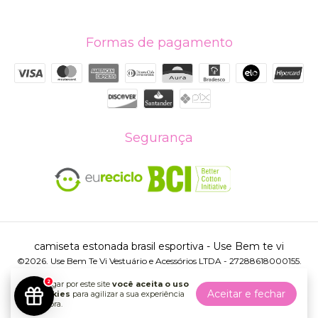
Formas de pagamento
Segurança
camiseta estonada brasil esportiva
- Use Bem te vi
©2026. Use Bem Te Vi Vestuário e Acessórios LTDA - 27288618000155.
Todos os direitos reservados.
2
Ao navegar por este site
você aceita o uso
Aceitar e fechar
de cookies
para agilizar a sua experiência
de compra.