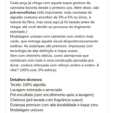
Cada peça já chega com aquele toque gostoso de
camiseta favorita desde o primeiro uso. Além disso, são
pré-encolhidas
(info importante: toda camiseta de
algodão costuma encolher de 3% a 5% no início, é
natural da fibra, mas essa aqui já foi lavada antes de
chegar até você devido ao processo do tingimento
estonado.)
Modelagem
unissex
com caimento com ombro mais
caído, que entrega aquele visual
despretensiosamente
estiloso
. As
estampas são premium
, impressas com
tecnologia de alta definição e toque suave.
Vem com cheirinho delícia, cores atemporais que
combinam com tudo e uma construção pensada pra
durar:
costura reforçada com reforço ombro a ombro
. A
vibe? 100% cool, 0% esforço.
Detalhes técnicos:
Tecido: 100% algodão
Lavagem estonada e amaciada
Pré-encolhida (sem encolhimento após a lavagem)
Cheirosa (pré-lavada com fragrância suave)
Estampa premium com alta durabilidade e toque zero
Modelagem unissex