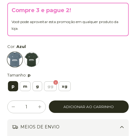
Compre 3 e pague 2!
Você pode aproveitar esta promoção em qualquer produto da
loja.
Cor:
Azul
Tamanho:
p
p
m
g
gg
xg
MEIOS DE ENVIO