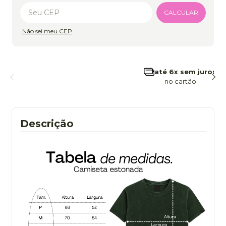
Alterar CEP
CALCULAR
Não sei meu CEP
frete grátis
a partir de 299
Descrição