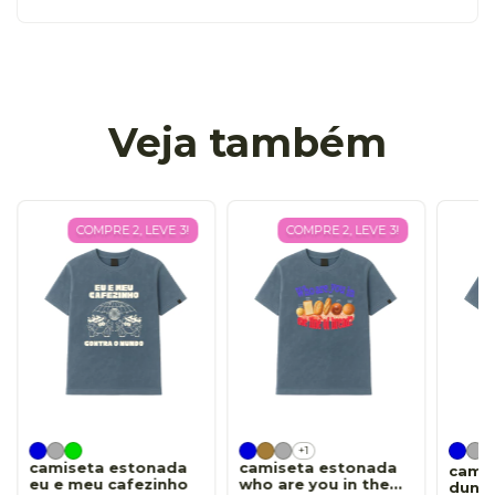
Veja também
COMPRE 2, LEVE 3!
COMPRE 2, LEVE 3!
+1
camiseta estonada
camiseta estonada
cami
eu e meu cafezinho
who are you in the
dund