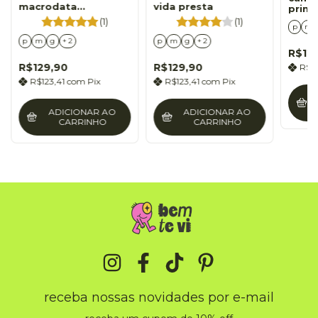
macrodata
vida presta
princ
refinement
(1)
(1)
p
m
p
m
g
+ 2
p
m
g
+ 2
R$12
R$129,90
R$129,90
R$1
R$123,41
com
Pix
R$123,41
com
Pix
ADICIONAR AO
ADICIONAR AO
CARRINHO
CARRINHO
receba nossas novidades por e-mail