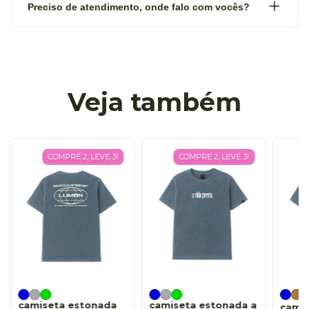
Preciso de atendimento, onde falo com vocês?
Veja também
COMPRE 2, LEVE 3!
COMPRE 2, LEVE 3!
camiseta estonada
camiseta estonada a
cami