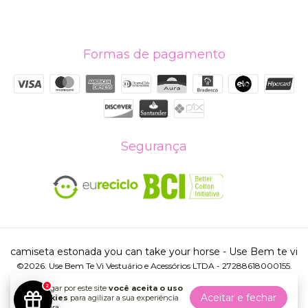
Formas de pagamento
Segurança
camiseta estonada you can take your horse
- Use Bem te vi
©2026. Use Bem Te Vi Vestuário e Acessórios LTDA - 27288618000155.
Todos os direitos reservados.
2
Ao navegar por este site
você aceita o uso
Aceitar e fechar
de cookies
para agilizar a sua experiência
de compra.