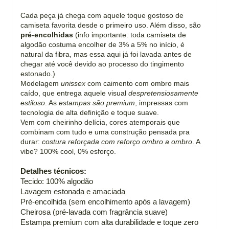
Cada peça já chega com aquele toque gostoso de
camiseta favorita desde o primeiro uso. Além disso, são
pré-encolhidas
(info importante: toda camiseta de
algodão costuma encolher de 3% a 5% no início, é
natural da fibra, mas essa aqui já foi lavada antes de
chegar até você devido ao processo do tingimento
estonado.)
Modelagem
unissex
com caimento com ombro mais
caído, que entrega aquele visual
despretensiosamente
estiloso
. As
estampas são premium
, impressas com
tecnologia de alta definição e toque suave.
Vem com cheirinho delícia, cores atemporais que
combinam com tudo e uma construção pensada pra
durar:
costura reforçada com reforço ombro a ombro
. A
vibe? 100% cool, 0% esforço.
Detalhes técnicos:
Tecido: 100% algodão
Lavagem estonada e amaciada
Pré-encolhida (sem encolhimento após a lavagem)
Cheirosa (pré-lavada com fragrância suave)
Estampa premium com alta durabilidade e toque zero