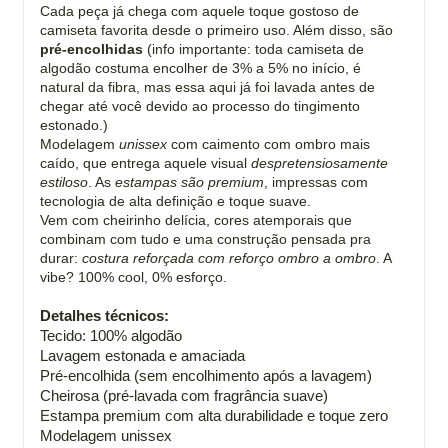
Cada peça já chega com aquele toque gostoso de
camiseta favorita desde o primeiro uso. Além disso, são
pré-encolhidas
(info importante: toda camiseta de
algodão costuma encolher de 3% a 5% no início, é
natural da fibra, mas essa aqui já foi lavada antes de
chegar até você devido ao processo do tingimento
estonado.)
Modelagem
unissex
com caimento com ombro mais
caído, que entrega aquele visual
despretensiosamente
estiloso
. As
estampas são premium
, impressas com
tecnologia de alta definição e toque suave.
Vem com cheirinho delícia, cores atemporais que
combinam com tudo e uma construção pensada pra
durar:
costura reforçada com reforço ombro a ombro
. A
vibe? 100% cool, 0% esforço.
Detalhes técnicos:
Tecido: 100% algodão
Lavagem estonada e amaciada
Pré-encolhida (sem encolhimento após a lavagem)
Cheirosa (pré-lavada com fragrância suave)
Estampa premium com alta durabilidade e toque zero
Modelagem unissex