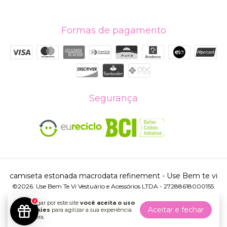
Formas de pagamento
Segurança
camiseta estonada macrodata refinement
- Use Bem te vi
©2026. Use Bem Te Vi Vestuário e Acessórios LTDA - 27288618000155.
Todos os direitos reservados.
2
Ao navegar por este site
você aceita o uso
Aceitar e fechar
de cookies
para agilizar a sua experiência
de compra.