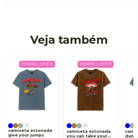
Veja também
COMPRE 2, LEVE 3!
COMPRE 2, LEVE 3!
+1
+1
camiseta estonada
camiseta estonada
cami
give your jumps
you can take your
dund