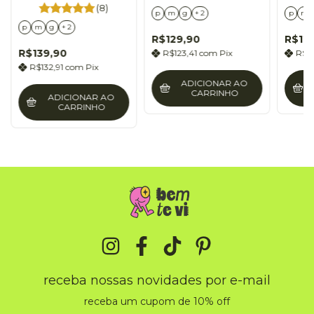
horse
(8)
p
m
g
+ 2
p
m
p
m
g
+ 2
R$129,90
R$12
R$139,90
R$123,41
com
Pix
R$1
R$132,91
com
Pix
ADICIONAR AO
CARRINHO
ADICIONAR AO
CARRINHO
receba nossas novidades por e-mail
receba um cupom de 10% off