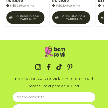
R$139,90
R$129,90
R$12
R$132,91
com
Pix
R$123,41
com
Pix
R$1
ADICIONAR AO
ADICIONAR AO
CARRINHO
CARRINHO
receba nossas novidades por e-mail
receba um cupom de 10% off