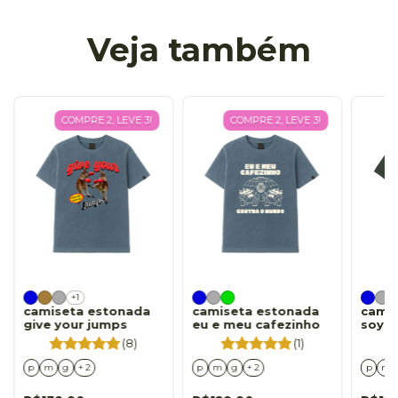
Veja também
COMPRE 2, LEVE 3!
COMPRE 2, LEVE 3!
+1
camiseta estonada
camiseta estonada
cami
give your jumps
eu e meu cafezinho
soy l
(8)
(1)
p
m
g
+ 2
p
m
g
+ 2
p
m