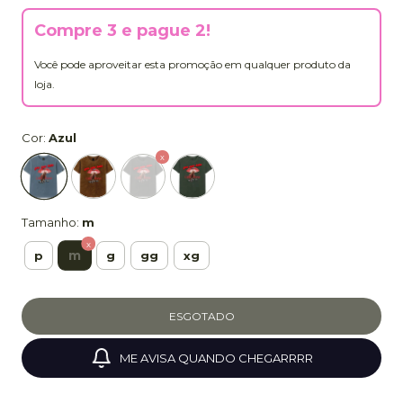
Compre 3 e pague 2!
Você pode aproveitar esta promoção em qualquer produto da
loja.
Cor:
Azul
Tamanho:
m
m
p
g
gg
xg
ME AVISA QUANDO CHEGARRRR