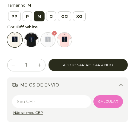
Tamanho:
M
M
PP
P
G
GG
XG
Cor:
Off white
MEIOS DE ENVIO
Alterar CEP
CALCULAR
Não sei meu CEP