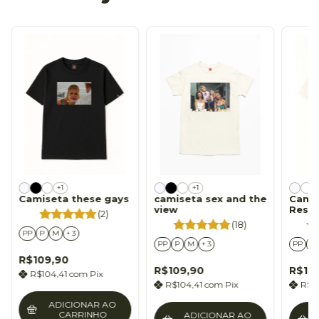
+1
+1
Camiseta these gays
camiseta sex and the
Camis
view
Resta
(2)
(18)
PP
P
M
+ 3
PP
P
M
+ 3
PP
P
R$109,90
R$109,90
R$10
R$104,41
com
Pix
R$104,41
com
Pix
R$1
ADICIONAR AO
CARRINHO
ADICIONAR AO