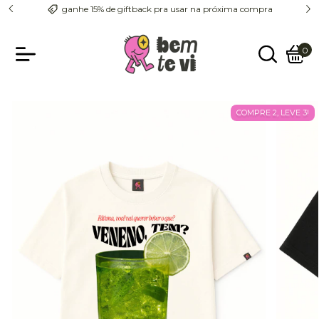
mpra
cupom 1ª compra: BEM5
0
COMPRE 2, LEVE 3!