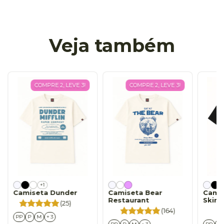
Veja também
COMPRE 2, LEVE 3!
COMPRE 2, LEVE 3!
+1
Camiseta Dunder
Camiseta Bear
Camis
Restaurant
Skin O
(25)
(164)
PP
P
M
+ 3