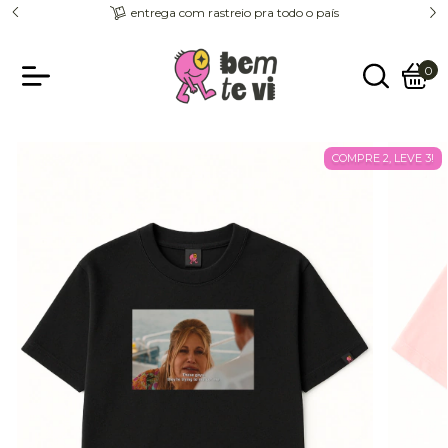
entrega com rastreio pra todo o país
0
COMPRE 2, LEVE 3!