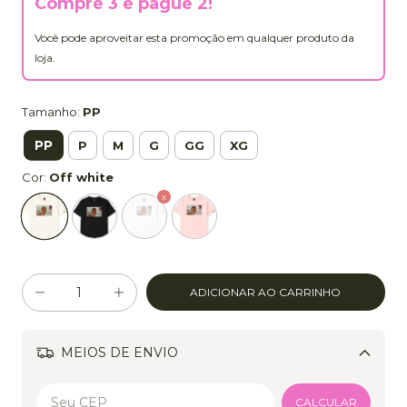
Compre 3 e pague 2!
Você pode aproveitar esta promoção em qualquer produto da
loja.
Tamanho:
PP
PP
P
M
G
GG
XG
Cor:
Off white
MEIOS DE ENVIO
Alterar CEP
CALCULAR