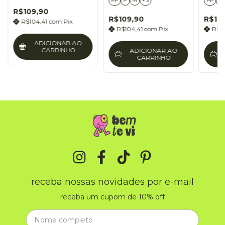
PP
P
M
+ 3
PP
P
R$109,90
R$109,90
R$10
R$104,41
com
Pix
R$104,41
com
Pix
R$1
ADICIONAR AO
CARRINHO
ADICIONAR AO
CARRINHO
receba nossas novidades por e-mail
receba um cupom de 10% off