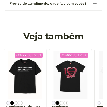
Preciso de atendimento, onde falo com vocês?
Veja também
COMPRE 2, LEVE 3!
COMPRE 2, LEVE 3!
+1
+1
Camiseta Girls Just
camiseta
camis