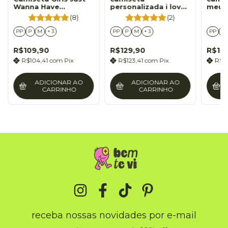
Wanna Have
personalizada i love
meu 
Fundamental Human
my cat
acade
(8)
(2)
Rights
PP
P
M
+ 3
PP
P
M
+ 3
PP
P
R$109,90
R$129,90
R$10
R$104,41
com
Pix
R$123,41
com
Pix
R$1
ADICIONAR AO
ADICIONAR AO
CARRINHO
CARRINHO
receba nossas novidades por e-mail