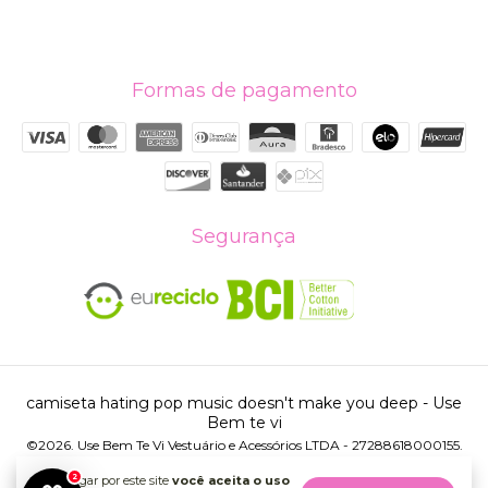
Formas de pagamento
Segurança
camiseta hating pop music doesn't make you deep
- Use
Bem te vi
©2026. Use Bem Te Vi Vestuário e Acessórios LTDA - 27288618000155.
Todos os direitos reservados.
2
Ao navegar por este site
você aceita o uso