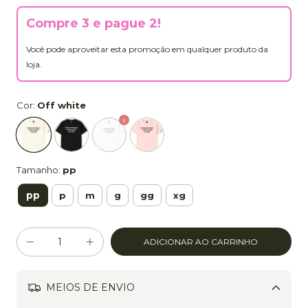
Compre 3 e pague 2!
Você pode aproveitar esta promoção em qualquer produto da
loja.
Cor:
Off white
Tamanho:
pp
pp
p
m
g
gg
xg
MEIOS DE ENVIO