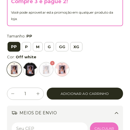
Compre 3 e pague 2!
Você pode aproveitar esta promoção em qualquer produto da
loja.
Tamanho:
PP
PP
P
M
G
GG
XG
Cor:
Off white
MEIOS DE ENVIO
Alterar CEP
CALCULAR