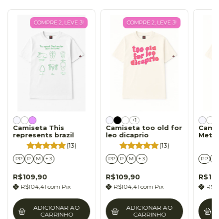
COMPRE 2, LEVE 3!
COMPRE 2, LEVE 3!
+1
Camiseta This
Camiseta too old for
Cami
represents brazil
leo dicaprio
Mete
(13)
(13)
PP
P
M
+ 3
PP
P
M
+ 3
PP
P
R$109,90
R$109,90
R$10
R$104,41
com
Pix
R$104,41
com
Pix
R$1
ADICIONAR AO
ADICIONAR AO
CARRINHO
CARRINHO