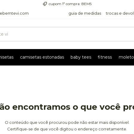
cupom 1ª compra: BEM5
ebemtevi.com
guia de medidas
trocas e devo
isetas
camisetas estonadas
baby tees
fitness
moleto
ão encontramos o que você p
O conteúdo que você procurou pode não estar mais disponível.
Certifique-se de que você digitou o endereço corretamente.