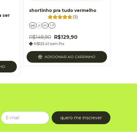
shortinho pra tudo vermelho
a ser
(3)
pp
p
m
+ 3
R$149,90
R$129,90
R$123,41
com
Pix
ADICIONAR AO CARRINHO
NHO