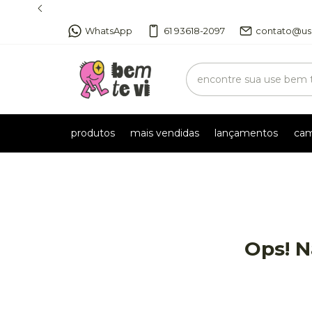
WhatsApp
61 93618-2097
contato@us
produtos
mais vendidas
lançamentos
cam
Ops! N