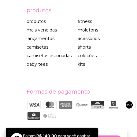
produtos
produtos
fitness
mais vendidas
moletons
lançamentos
acessórios
camisetas
shorts
camisetas estonadas
coleções
baby tees
kits
Formas de pagamento
Faltam
R$ 149,00
para você ganhar
Ao navegar por este site
você