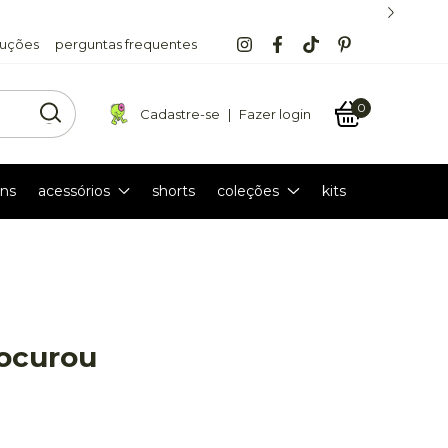
luções
perguntas frequentes
0
Cadastre-se
|
Fazer login
ns
acessórios
shorts
coleções
kits
rocurou