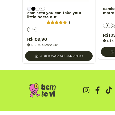
camis
+1
camiseta you can take your
marr
little horse out
(3)
p
m
Único
R$10
R$109,90
R$10
R$104,41
com
Pix
ADICIONAR AO CARRINHO