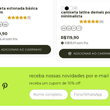
eta estonada básica
+1
om
camiseta latina demais pr
minimalista
(1)
(4)
g
gg
pp
p
m
+ 3
9,90
R$119,90
4,41
com
Pix
R$113,91
com
Pix
ADICIONAR AO CARRINHO
ADICIONAR AO CARRI
receba nossas novidades por e-mail
receba um cupom de 10% off