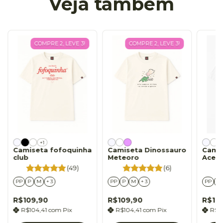
Veja também
COMPRE 2, LEVE 3!
COMPRE 2, LEVE 3!
+1
Camiseta fofoquinha
Camiseta Dinossauro
Cami
club
Meteoro
Aceit
(49)
(6)
PP
P
M
+ 3
PP
P
M
+ 3
PP
P
R$109,90
R$109,90
R$10
R$104,41
com
Pix
R$104,41
com
Pix
R$1