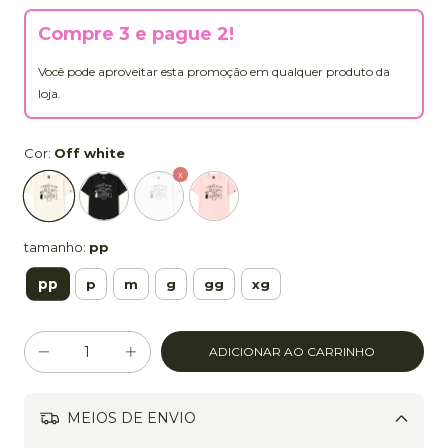
Compre 3 e pague 2!
Você pode aproveitar esta promoção em qualquer produto da
loja.
Cor:
Off white
tamanho:
pp
pp
p
m
g
gg
xg
MEIOS DE ENVIO