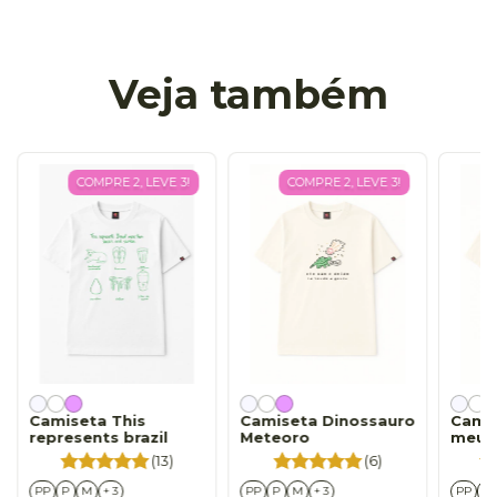
Veja também
COMPRE 2, LEVE 3!
COMPRE 2, LEVE 3!
Camiseta This
Camiseta Dinossauro
Camis
represents brazil
Meteoro
meu 
(13)
(6)
PP
P
M
+ 3
PP
P
M
+ 3
PP
P