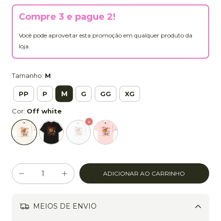
Compre 3 e pague 2!
Você pode aproveitar esta promoção em qualquer produto da
loja.
Tamanho:
M
M
PP
P
G
GG
XG
Cor:
Off white
MEIOS DE ENVIO