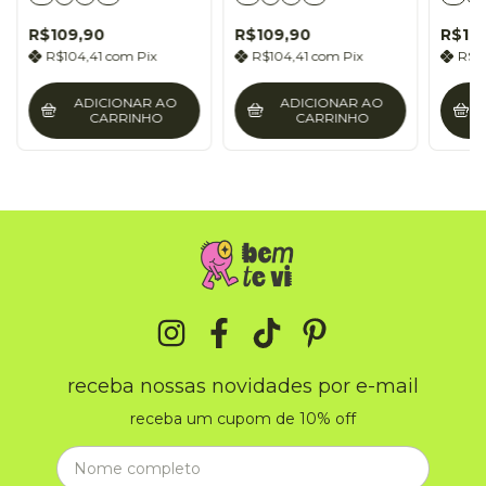
R$109,90
R$109,90
R$10
R$104,41
com
Pix
R$104,41
com
Pix
R$1
ADICIONAR AO
ADICIONAR AO
CARRINHO
CARRINHO
receba nossas novidades por e-mail
receba um cupom de 10% off