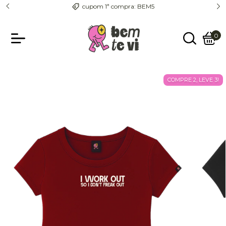
entrega com rastreio pra todo o país
0
COMPRE 2, LEVE 3!