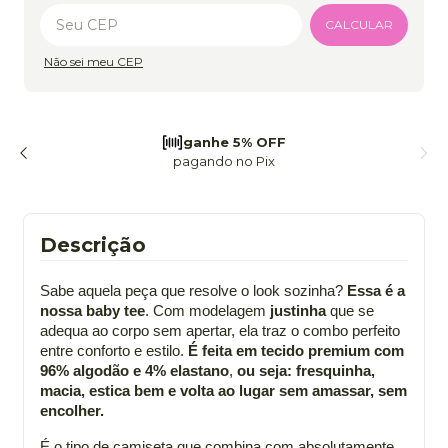
Alterar CEP
CALCULAR
Não sei meu CEP
frete grátis
a partir de 299
Descrição
Sabe aquela peça que resolve o look sozinha?
Essa é a
nossa baby tee
. Com modelagem
justinha
que se
adequa ao corpo sem apertar, ela traz o combo perfeito
entre conforto e estilo.
É feita em tecido premium com
96% algodão e 4% elastano
,
ou seja: fresquinha,
macia, estica bem e volta ao lugar sem amassar, sem
encolher.
É o tipo de camiseta que combina com absolutamente