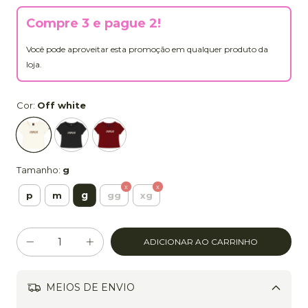
Compre 3 e pague 2!
Você pode aproveitar esta promoção em qualquer produto da
loja.
Cor:
Off white
Tamanho:
g
g
p
m
gg
xg
MEIOS DE ENVIO