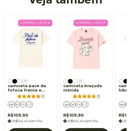
COMPRE 2, LEVE 3!
COMPRE 2, LEVE 3!
+1
+1
camiseta pace da
camiseta braçuda
camis
fofoca frente e
metida
híbri
costas
cost
(1)
(1)
pp
p
m
+ 3
pp
p
m
+ 3
pp
p
R$109,90
R$109,90
R$10
R$104,41
com
Pix
R$104,41
com
Pix
R$1