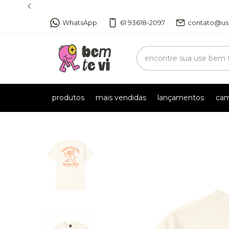
WhatsApp
61 93618-2097
contato@us
produtos
mais vendidas
lançamentos
cam