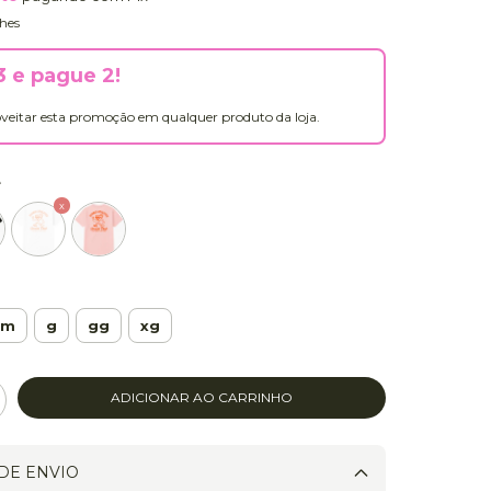
hes
 e pague 2!
veitar esta promoção em qualquer produto da loja.
e
m
g
gg
xg
DE ENVIO