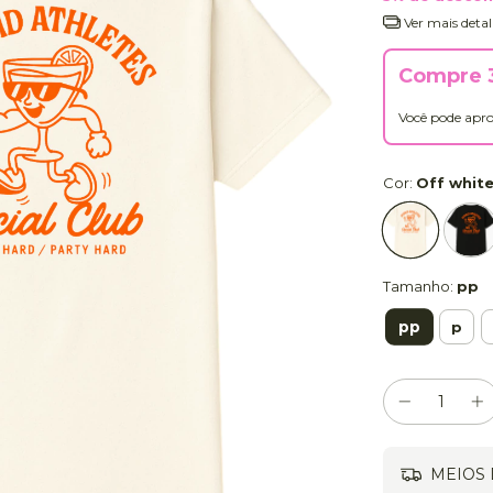
Ver mais detal
Compre 3
Você pode apro
Cor:
Off whit
Tamanho:
pp
pp
p
MEIOS 