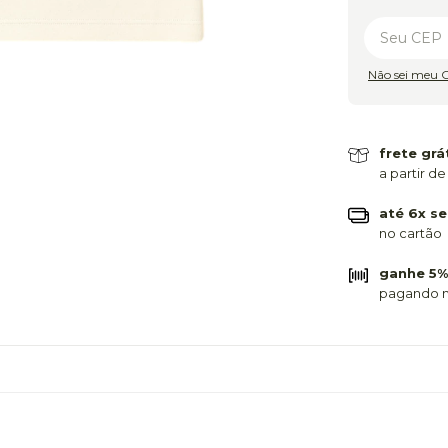
Não sei meu 
frete grá
a partir de
até 6x se
no cartão
ganhe 5%
pagando n