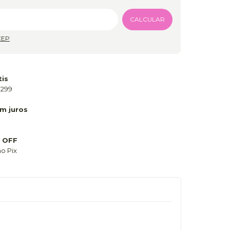
Alterar CEP
CALCULAR
CEP
tis
 299
m juros
 OFF
o Pix