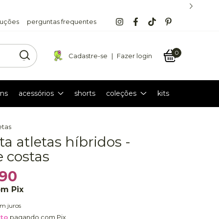
luções
perguntas frequentes
0
Cadastre-se
|
Fazer login
ns
acessórios
shorts
coleções
kits
etas
a atletas híbridos -
e costas
,90
om
Pix
em juros
nto
pagando com Pix