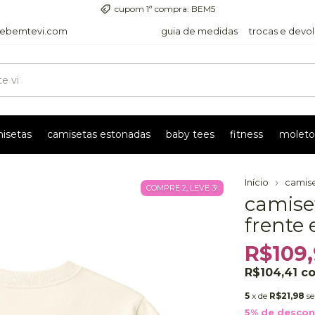
entrega com rastreio pra todo o país
ebemtevi.com
guia de medidas
trocas e devo
isetas
camisetas estonadas
baby tees
fitness
moleto
Início
camis
COMPRE 2, LEVE 3!
camiset
frente 
R$109
R$104,41
c
5
x de
R$21,98
s
5% de desco