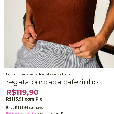
Início
regatas
Regatas em ribana
regata bordada cafezinho
R$119,90
R$113,91
com
Pix
5
x de
R$23,98
sem juros
5% de desconto
pagando com Pix