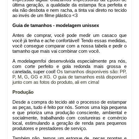
última geração, a qualidade da estampa fica perfeita e
ela não desbota e nem racha, a tinta vai direto no tecido
ao invés de um filme plástico <3
Guia de tamanhos - modelagem unissex
Antes de comprar
, você pode medir um casaco que
você já tenha e ache confortável! Tendo essas medidas,
você consegue comparar com a nossa tabela e pedir o
tamanho que mais vai combinar com você.
A modelagem
foi desenvolvida especialmente pra nós,
com corte perfeito e gola redonda mais grossa e
canelada, super cool!
Os tamanhos disponíveis são: PP,
P, M, G, GG e XG. O guia de tamanhos está disponível
junto com as fotos do produto, ali em cima!
Produção
Desde a compra do tecido até o processo de estampar
as peças, tudo é feito por nós. Somos uma loja pequena
e que prioriza uma produção consciente, ambiental e
socialmente, trabalhando com costureiras e comércio
local, estimulando a geração de renda para pequenos
produtores e prestadores de serviço.
Também não temos um estoque de peças prontas e