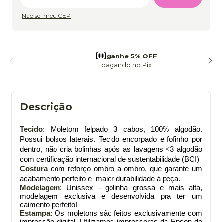
Não sei meu CEP
frete grátis
a partir de 299
Descrição
Tecido
: Moletom felpado 3 cabos, 100% algodão.
Possui bolsos laterais. Tecido encorpado e fofinho por
dentro, não cria bolinhas após as lavagens <3 algodão
com certificação internacional de sustentabilidade (BCI)
Costura
com reforço ombro a ombro, que garante um
acabamento perfeito e maior durabilidade à peça.
Modelagem
: Unissex - golinha grossa e mais alta,
modelagem exclusiva e desenvolvida pra ter um
caimento perfeito!
Estampa
: Os moletons são feitos exclusivamente com
impressão digital. Utilizamos impressoras da Epson de