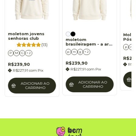
moletom jovens
Mole
senhoras club
Póst
moletom
brasileiragem - a arte
(13)
p
m
de ser brasileiro
p
m
g
+ 2
P
M
G
+ 2
R$23
R$239,90
R$239,90
R$2
R$227,91
com
Pix
R$227,91
com
Pix
ADICIONAR AO
ADICIONAR AO
CARRINHO
CARRINHO