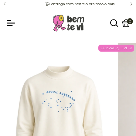
entrega com rastreio pra todo o país
0
COMPRE 2, LEVE 3!