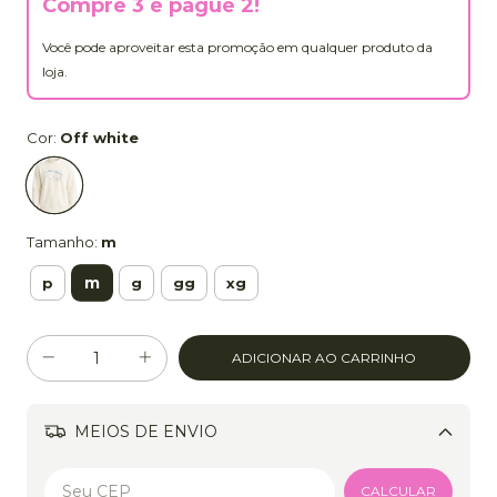
Compre 3 e pague 2!
Você pode aproveitar esta promoção em qualquer produto da
loja.
Cor:
Off white
Tamanho:
m
m
p
g
gg
xg
MEIOS DE ENVIO
Alterar CEP
CALCULAR