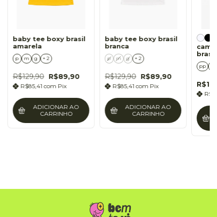
baby tee boxy brasil
baby tee boxy brasil
amarela
branca
camis
brasil
p
m
g
+ 2
p
m
g
+ 2
pp
p
R$129,90
R$89,90
R$129,90
R$89,90
R$10
R$85,41
com
Pix
R$85,41
com
Pix
R$1
ADICIONAR AO
ADICIONAR AO
CARRINHO
CARRINHO