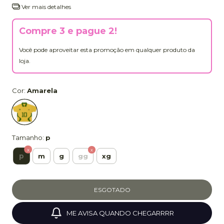
Ver mais detalhes
Compre 3 e pague 2!
Você pode aproveitar esta promoção em qualquer produto da
loja.
Cor:
Amarela
Tamanho:
p
p
m
g
gg
xg
ME AVISA QUANDO CHEGARRRR