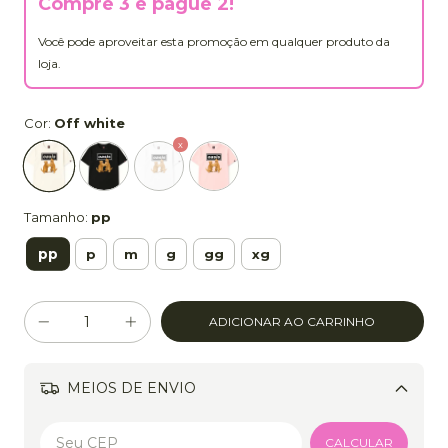
Compre 3 e pague 2!
Você pode aproveitar esta promoção em qualquer produto da
loja.
Cor:
Off white
Tamanho:
pp
pp
p
m
g
gg
xg
MEIOS DE ENVIO
Alterar CEP
CALCULAR