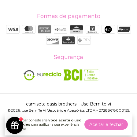
Formas de pagamento
Segurança
camiseta oasis brothers
- Use Bem te vi
©2026. Use Bem Te Vi Vestuário e Acessórios LTDA - 27288618000155.
Todos os direitos reservados.
2
Ao navegar por este site
você aceita o uso
Aceitar e fechar
de cookies
para agilizar a sua experiência
de compra.