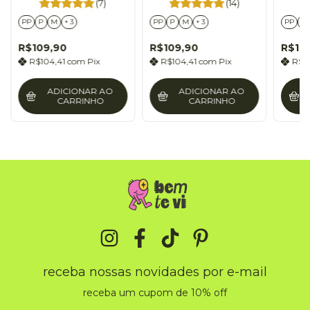
(7)
(14)
PP
P
M
+ 3
PP
P
M
+ 3
PP
P
R$109,90
R$109,90
R$10
R$104,41
com
Pix
R$104,41
com
Pix
R$1
ADICIONAR AO
ADICIONAR AO
CARRINHO
CARRINHO
receba nossas novidades por e-mail
receba um cupom de 10% off