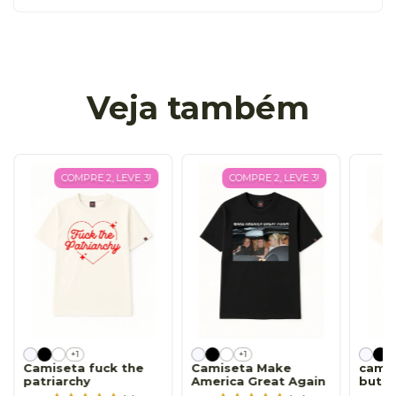
Veja também
COMPRE 2, LEVE 3!
COMPRE 2, LEVE 3!
+1
+1
Camiseta fuck the
Camiseta Make
camis
patriarchy
America Great Again
but i
produ