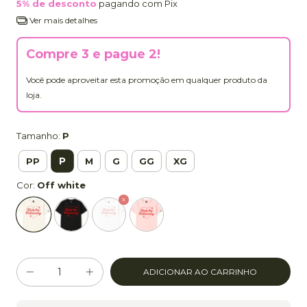
5% de desconto
pagando com Pix
Ver mais detalhes
Compre 3 e pague 2!
Você pode aproveitar esta promoção em qualquer produto da
loja.
Tamanho:
P
P
PP
M
G
GG
XG
Cor:
Off white