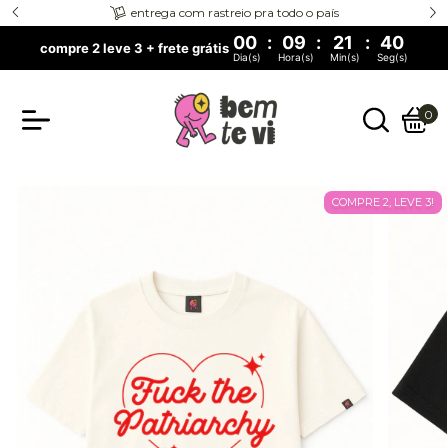
entrega com rastreio pra todo o país
00
:
09
:
21
:
40
compre 2 leve 3 + frete grátis
Dia(s)
Hora(s)
Min(s)
Seg(s)
0
COMPRE 2, LEVE 3!