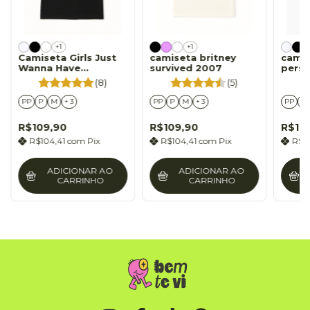
+1
+1
Camiseta Girls Just
camiseta britney
cami
Wanna Have
survived 2007
perso
Fundamental Human
my d
(8)
(5)
Rights
PP
P
M
+ 3
PP
P
M
+ 3
PP
P
R$109,90
R$109,90
R$12
R$104,41
com
Pix
R$104,41
com
Pix
R$1
ADICIONAR AO
ADICIONAR AO
CARRINHO
CARRINHO