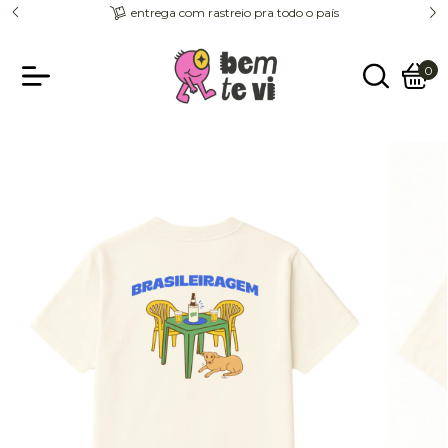
entrega com rastreio pra todo o país
0