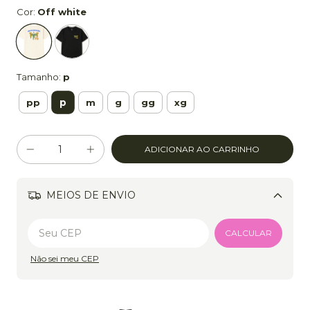
Cor:
Off white
Tamanho:
p
p
pp
m
g
gg
xg
MEIOS DE ENVIO
Alterar CEP
CALCULAR
Não sei meu CEP