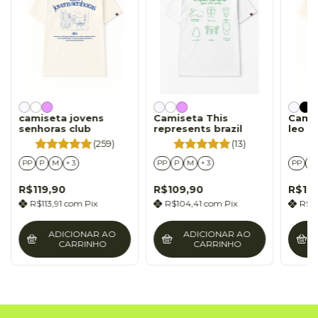
camiseta jovens
Camiseta This
Camis
senhoras club
represents brazil
leo d
(259)
(13)
PP
P
M
+ 3
PP
P
M
+ 3
PP
P
R$119,90
R$109,90
R$10
R$113,91
com
Pix
R$104,41
com
Pix
R$1
ADICIONAR AO
ADICIONAR AO
CARRINHO
CARRINHO