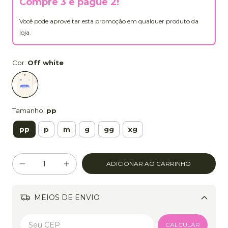
Compre 3 e pague 2!
Você pode aproveitar esta promoção em qualquer produto da
loja.
Cor:
Off white
Tamanho:
pp
pp
p
m
g
gg
xg
MEIOS DE ENVIO
Alterar CEP
CALCULAR