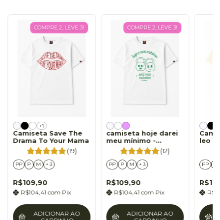
COMPRE 2, LEVE 3!
COMPRE 2, LEVE 3!
+1
Camiseta Save The
camiseta hoje darei
Camis
Drama To Your Mama
meu mínimo -
leo d
academia's version
(19)
(12)
PP
P
M
+ 3
PP
P
M
+ 3
PP
P
R$109,90
R$109,90
R$10
R$104,41
com
Pix
R$104,41
com
Pix
R$1
ADICIONAR AO
ADICIONAR AO