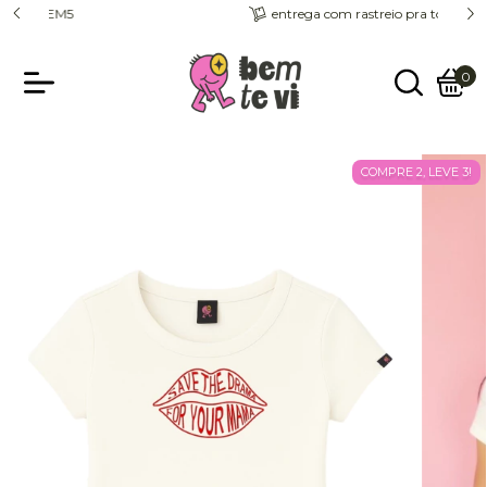
entrega com rastreio pra todo o país
0
COMPRE 2, LEVE 3!