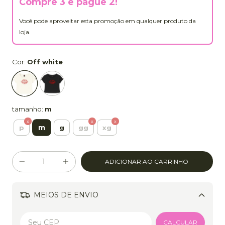
Compre 3 e pague 2!
Você pode aproveitar esta promoção em qualquer produto da
loja.
Cor:
Off white
tamanho:
m
m
p
g
gg
xg
MEIOS DE ENVIO
Alterar CEP
CALCULAR