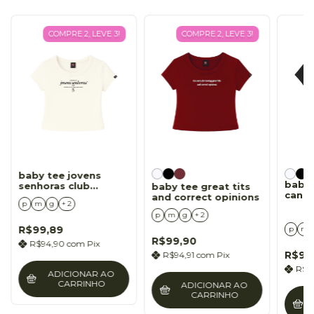
COMPRE 2, LEVE 3!
COMPRE 2, LEVE 3!
baby tee jovens
baby 
senhoras club
baby tee great tits
cansa
minimalista
and correct opinions
p
m
g
+ 2
p
m
g
+ 2
R$99,89
p
m
R$99,90
R$94,90
com
Pix
R$99
R$94,91
com
Pix
R$9
ADICIONAR AO
CARRINHO
ADICIONAR AO
CARRINHO