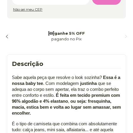
Não sei meu CEP
frete grátis
a partir de 299
Descrição
Sabe aquela peça que resolve o look sozinha?
Essa é a
nossa baby tee
. Com modelagem
justinha
que se
adequa ao corpo sem apertar, ela traz o combo perfeito
entre conforto e estilo.
É feita em tecido premium com
96% algodão e 4% elastano
,
ou seja: fresquinha,
macia, estica bem e volta ao lugar sem amassar, sem
encolher.
É o tipo de camiseta que combina com absolutamente
tudo: calça jeans, mini saia, alfaiataria... e até aquela