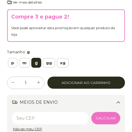
Ver mais detalhes
Compre 3 e pague 2!
Você pode aproveitar esta promoção em qualquer produto da
loja.
Tamanho:
g
g
p
m
gg
xg
MEIOS DE ENVIO
Alterar CEP
CALCULAR
Não sei meu CEP