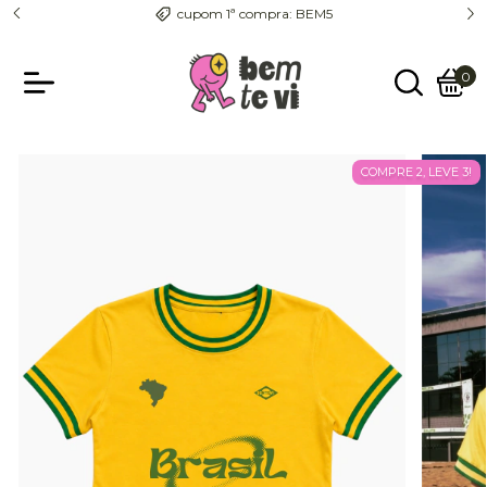
entrega com rastreio pra todo o país
0
COMPRE 2, LEVE 3!