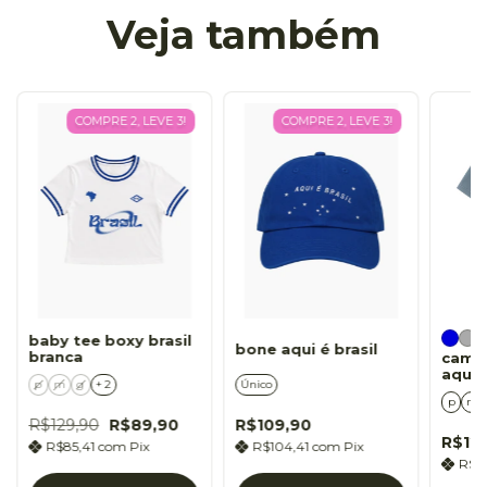
Veja também
COMPRE 2, LEVE 3!
COMPRE 2, LEVE 3!
baby tee boxy brasil
bone aqui é brasil
branca
cami
aqui é
p
m
g
+ 2
Único
p
m
R$129,90
R$89,90
R$109,90
R$12
R$85,41
com
Pix
R$104,41
com
Pix
R$1